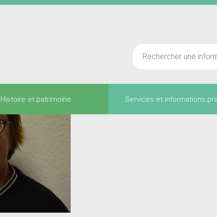
Histoire et patrimoine
Services et informations pr