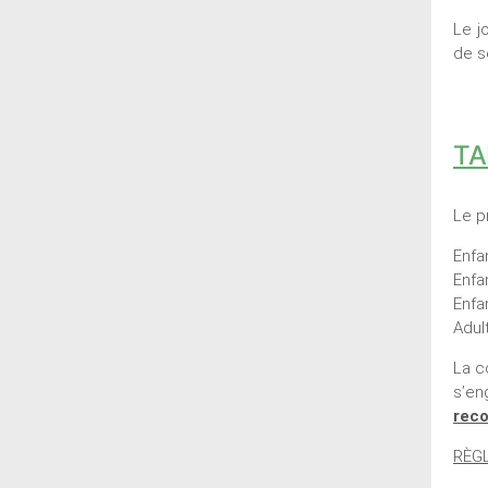
Le j
de s
TA
Le p
Enf
Enf
Enfa
A
La c
s’en
rec
RÈG