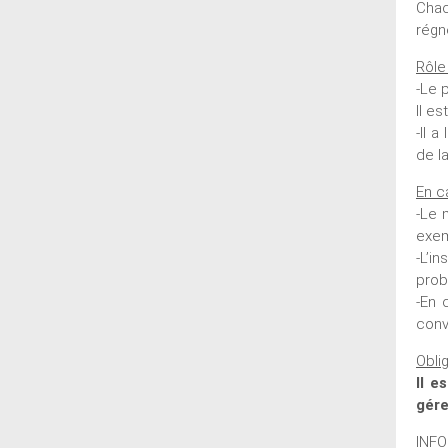
Chac
régn
Rôle
-Le 
Il e
-Il 
de l
En ca
-Le 
exem
-L’i
prob
-En 
conv
Obli
Il e
gére
INF