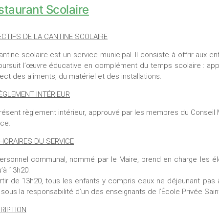
staurant Scolaire
CTIFS DE LA CAN
TINE SCOLAIRE
antine scolaire est un service municipal. Il consiste à offrir aux e
oursuit l’œuvre éducative en complément du temps scolaire : appr
ect des aliments, du matériel et des installations.
ÈGLEMENT INTÉRIEUR
résent règlement intérieur, approuvé par les membres du Conseil 
ice.
HORAIRES DU SERVICE
ersonnel communal, nommé par le Maire, prend en charge les élè
u’à 13h20.
rtir de 13h20, tous les enfants y compris ceux ne déjeunant pas 
 sous la responsabilité d’un des enseignants de l’École Privée Saint
RIPTION