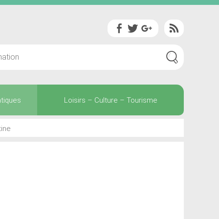
atiques
Loisirs – Culture – Tourisme
tine