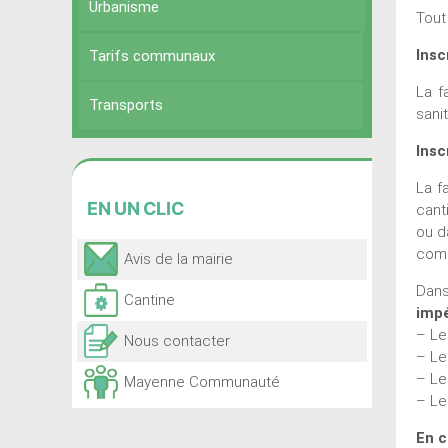
Urbanisme
Tout
Insc
Tarifs communaux
La f
Transports
sanit
Insc
La f
EN
UN CLIC
cant
ou d
com
Avis de la mairie
Dans
Cantine
impé
– Le
Nous contacter
– Le
– Le
Mayenne Communauté
– Le
En c