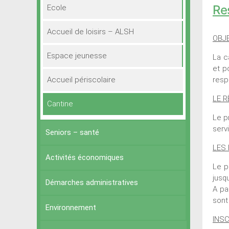
Re
Ecole
Accueil de loisirs – ALSH
OBJE
Espace jeunesse
La c
et p
Accueil périscolaire
resp
LE R
Cantine
Le p
serv
Seniors – santé
LES 
Activités économiques
Le p
jusq
Démarches administratives
A pa
sont
Environnement
INSC