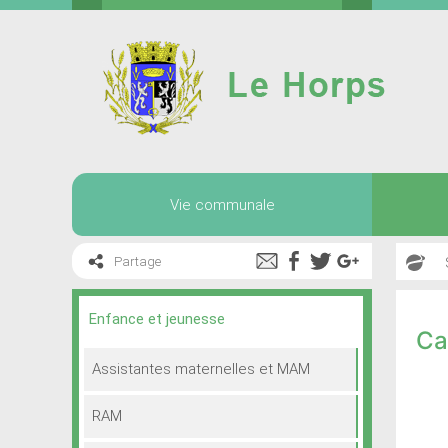
Aller
au
contenu
Vie communale
Partage
Enfance et jeunesse
Ca
Assistantes maternelles et MAM
RAM