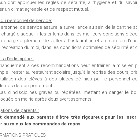
un doit appliquer les règles de sécurité, à l’hygiène et du savoir-
er un climat agréable et de respect mutuel.
 du personnel de service:
personnel de service assure la surveillance au sein de la cantine sc
st chargé d’accueillir les enfants dans les meilleurs conditions d’éc
a la charge également de veiller à l’instauration et au maintien d’
a récréation du midi, dans les conditions optimales de sécurité et 
s d’indiscipline :
manquement à ces recommandations peut entraîner la mise en pl
ple : rester au restaurant scolaire jusqu’à la reprise des cours, 
nstallation des élèves à des places définies par le personnel
lèmes de comportement.
cas d’indisciplines graves ou répétées, mettant en danger le bo
oquée en mairie après deux avertissements.
gations de parents :
st demandé aux parents d’être très rigoureux pour les insc
r au mieux les commandes de repas.
ORMATIONS PRATIQUES