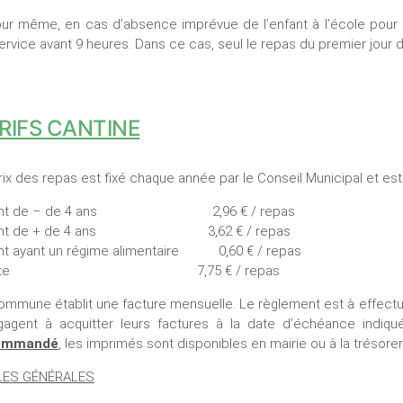
our même, en cas d’absence imprévue de l’enfant à l’école pour ca
ervice avant 9 heures. Dans ce cas, seul le repas du premier jour 
RIFS CANTINE
rix des repas est fixé chaque année par le Conseil Municipal et est
ant de – de 4 ans 2,96 € / repas
ant de + de 4 ans 3,62 € / repas
nt ayant un régime alimentaire 0,60 € / repas
dulte 7,75 € / repas
ommune établit une facture mensuelle. Le règlement est à effectu
gagent à acquitter leurs factures à la date d’échéance indiq
ommandé
, les imprimés sont disponibles en mairie ou à la trésorer
LES GÉNÉRALES