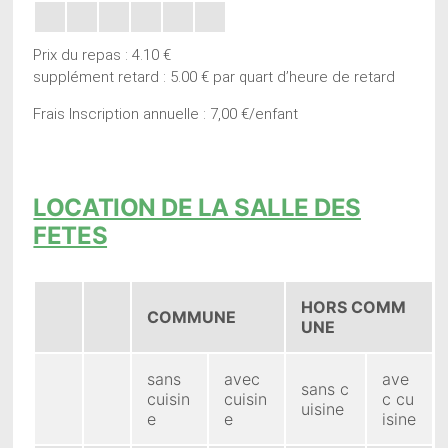
Prix du repas : 4.10 €
supplément retard : 5.00 € par quart d’heure de retard
Frais Inscription annuelle : 7,00 €/enfant
LOCATION DE LA SALLE DES
FETES
HORS COMM
COMMUNE
UNE
sans
avec
ave
sans c
cuisin
cuisin
c cu
uisine
e
e
isine