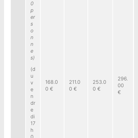
0
p
er
s
o
n
n
e
s)
(d
u
296.
168.0
211.0
253.0
v
00
0 €
0 €
0 €
e
€
n
dr
e
di
17
h
0