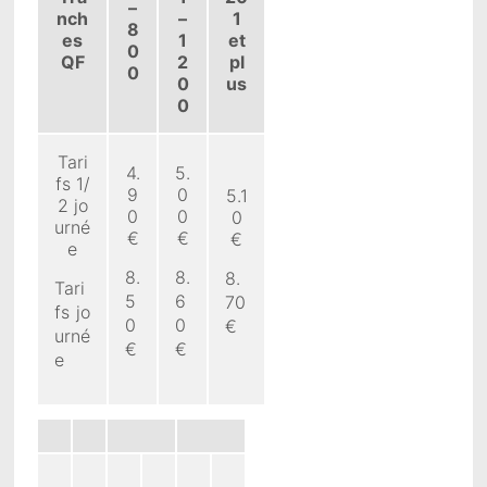
–
nch
–
1
8
es
1
et
0
QF
2
pl
0
0
us
0
Tari
4.
5.
fs 1/
9
0
5.1
2 jo
0
0
0
urné
€
€
€
e
8.
8.
8.
Tari
5
6
70
fs jo
0
0
€
urné
€
€
e