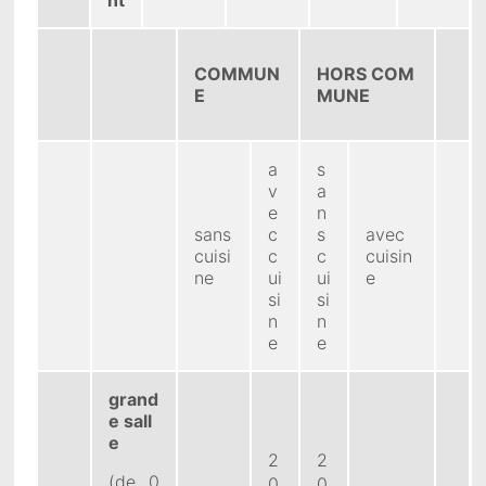
COMMUN
HORS COM
E
MUNE
a
s
v
a
e
n
sans
c
s
avec
cuisi
c
c
cuisin
ne
ui
ui
e
si
si
n
n
e
e
grand
e sall
e
2
2
(de 0
0
0