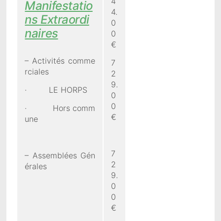
4
Manifestatio
4.
ns Extraordi
0
naires
0
€
– Activités comme
7
rciales
2
9.
· LE HORPS
0
0
· Hors comm
€
une
7
– Assemblées Gén
2
érales
9.
0
0
€