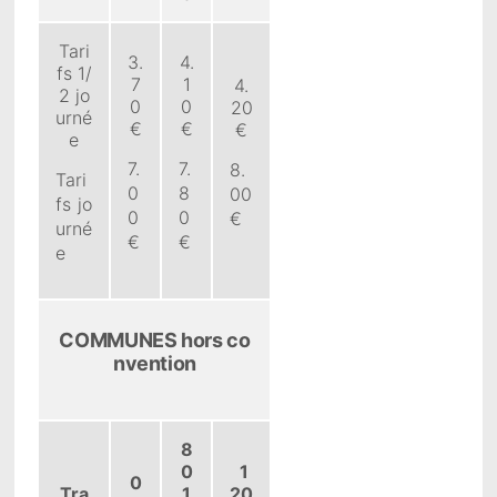
Tari
3.
4.
fs 1/
7
1
4.
2 jo
0
0
20
urné
€
€
€
e
7.
7.
8.
Tari
0
8
00
fs jo
0
0
€
urné
€
€
e
COMMUNES hors co
nvention
8
0
1
0
Tra
1
20