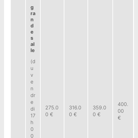
g
ra
n
d
e
s
al
le
(d
u
v
e
n
dr
e
400.
275.0
316.0
359.0
di
00
0 €
0 €
0 €
17
€
h
0
0