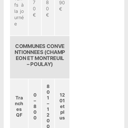
7
8
90
fs à
0
0
€
la jo
€
€
urné
e
COMMUNES CONVE
NTIONNEES (CHAMP
EON ET MONTREUIL
– POULAY)
8
0
0
12
Tra
1
–
01
nch
–
8
et
es
1
0
pl
QF
2
0
us
0
0