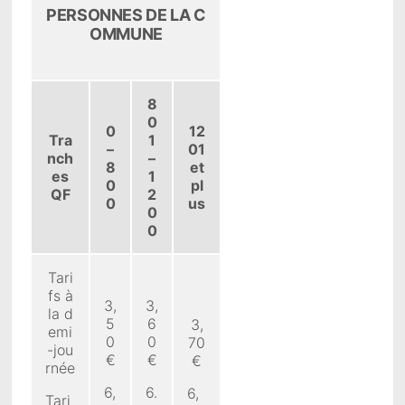
PERSONNES DE LA C
OMMUNE
8
0
0
12
Tra
1
–
01
nch
–
8
et
es
1
0
pl
QF
2
0
us
0
0
Tari
fs à
3,
3,
la d
5
6
3,
emi
0
0
70
-jou
€
€
€
rnée
6,
6.
6,
Tari