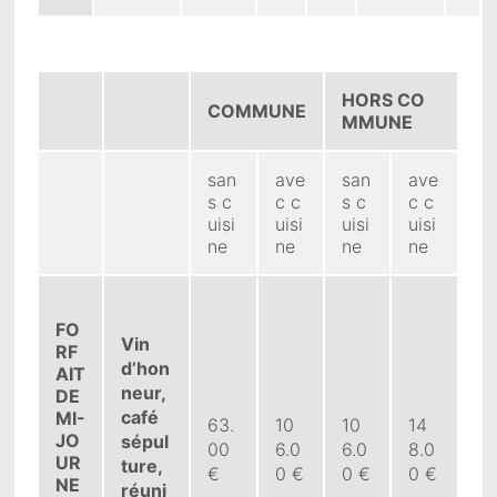
HORS CO
COMMUNE
MMUNE
san
ave
san
ave
s c
c c
s c
c c
uisi
uisi
uisi
uisi
ne
ne
ne
ne
FO
Vin
RF
d’hon
AIT
neur,
DE
café
MI-
63.
10
10
14
JO
sépul
00
6.0
6.0
8.0
UR
ture,
€
0 €
0 €
0 €
NE
réuni